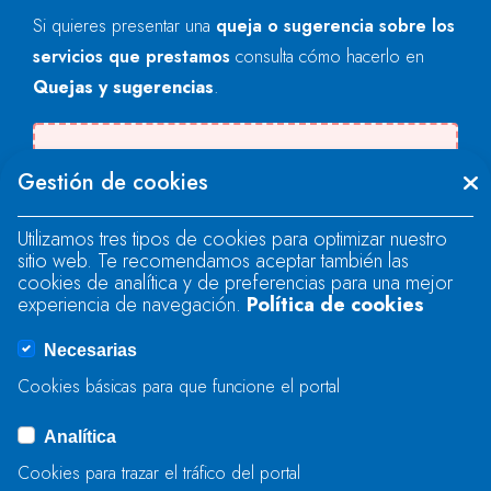
Si quieres presentar una
queja o sugerencia sobre los
servicios que prestamos
consulta cómo hacerlo en
Quejas y sugerencias
.
Se produjo un error al cargar el campo
Gestión de cookies
"text".
Utilizamos tres tipos de cookies para optimizar nuestro
sitio web. Te recomendamos aceptar también las
Se produjo un error al cargar el campo
cookies de analítica y de preferencias para una mejor
"text".
experiencia de navegación.
Política de cookies
Necesarias
Se produjo un error al cargar el campo
Cookies básicas para que funcione el portal
"captcha".
Analítica
Cookies para trazar el tráfico del portal
ENVIAR