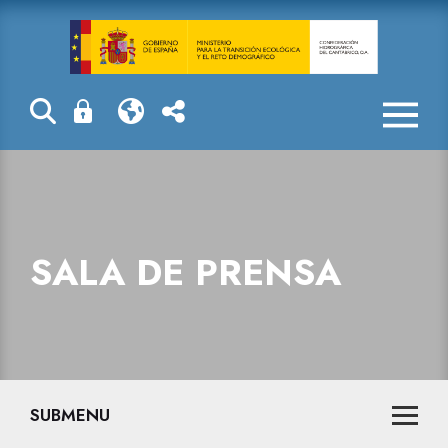
Sala de prensa
SALA DE PRENSA
SUBMENU