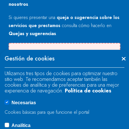
nosotros
.
Si quieres presentar una
queja o sugerencia sobre los
servicios que prestamos
consulta cómo hacerlo en
Quejas y sugerencias
.
Se produjo un error al cargar el campo
Gestión de cookies
"text".
Utilizamos tres tipos de cookies para optimizar nuestro
sitio web. Te recomendamos aceptar también las
Se produjo un error al cargar el campo
cookies de analítica y de preferencias para una mejor
"text".
experiencia de navegación.
Política de cookies
Necesarias
Se produjo un error al cargar el campo
Cookies básicas para que funcione el portal
"captcha".
Analítica