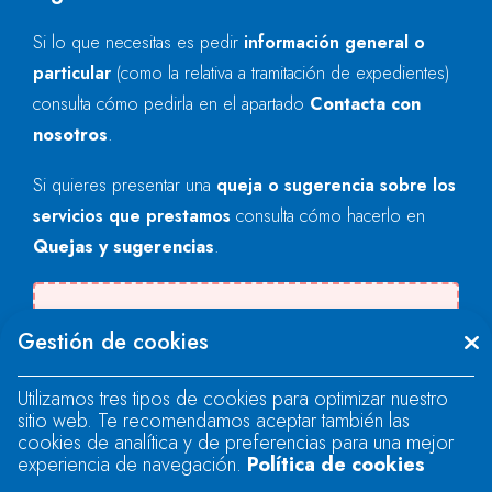
Si lo que necesitas es pedir
información general o
particular
(como la relativa a tramitación de expedientes)
consulta cómo pedirla en el apartado
Contacta con
nosotros
.
Si quieres presentar una
queja o sugerencia sobre los
servicios que prestamos
consulta cómo hacerlo en
Quejas y sugerencias
.
Se produjo un error al cargar el campo
Gestión de cookies
"text".
Utilizamos tres tipos de cookies para optimizar nuestro
sitio web. Te recomendamos aceptar también las
Se produjo un error al cargar el campo
cookies de analítica y de preferencias para una mejor
"text".
experiencia de navegación.
Política de cookies