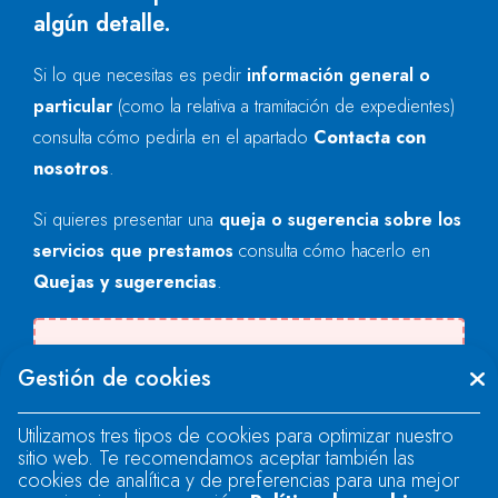
algún detalle.
Si lo que necesitas es pedir
información general o
particular
(como la relativa a tramitación de expedientes)
consulta cómo pedirla en el apartado
Contacta con
nosotros
.
Si quieres presentar una
queja o sugerencia sobre los
servicios que prestamos
consulta cómo hacerlo en
Quejas y sugerencias
.
Se produjo un error al cargar el campo
Gestión de cookies
"text".
Utilizamos tres tipos de cookies para optimizar nuestro
sitio web. Te recomendamos aceptar también las
Se produjo un error al cargar el campo
cookies de analítica y de preferencias para una mejor