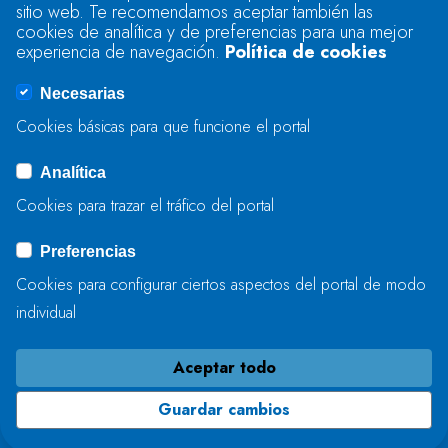
sitio web. Te recomendamos aceptar también las
Se produjo un error al cargar el campo
cookies de analítica y de preferencias para una mejor
"text".
experiencia de navegación.
Política de cookies
Necesarias
Se produjo un error al cargar el campo
Cookies básicas para que funcione el portal
"captcha".
Analítica
Cookies para trazar el tráfico del portal
ENVIAR
Preferencias
Cookies para configurar ciertos aspectos del portal de modo
individual
Aceptar todo
Guardar cambios