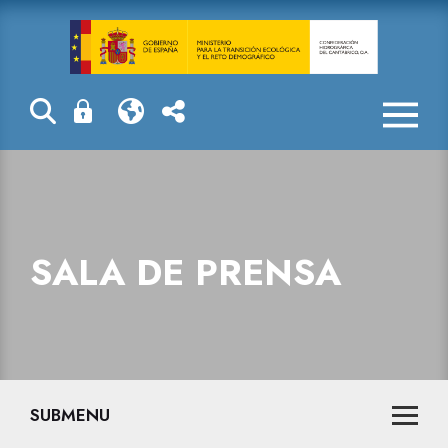
Sala de prensa
SALA DE PRENSA
SUBMENU