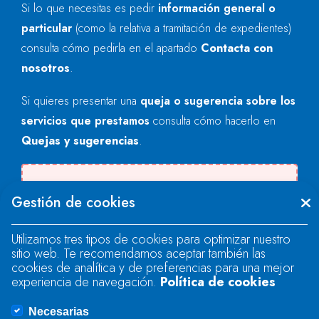
Si lo que necesitas es pedir
información general o
particular
(como la relativa a tramitación de expedientes)
consulta cómo pedirla en el apartado
Contacta con
nosotros
.
Si quieres presentar una
queja o sugerencia sobre los
servicios que prestamos
consulta cómo hacerlo en
Quejas y sugerencias
.
Se produjo un error al cargar el campo
Gestión de cookies
"text".
Utilizamos tres tipos de cookies para optimizar nuestro
sitio web. Te recomendamos aceptar también las
Se produjo un error al cargar el campo
cookies de analítica y de preferencias para una mejor
"text".
experiencia de navegación.
Política de cookies
Necesarias