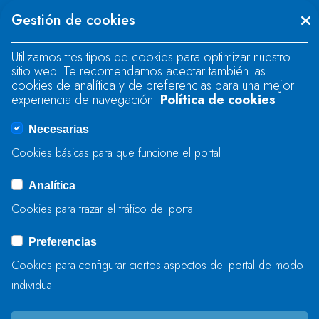
Se produjo un error al cargar el campo
Gestión de cookies
"text".
Utilizamos tres tipos de cookies para optimizar nuestro
sitio web. Te recomendamos aceptar también las
Se produjo un error al cargar el campo
cookies de analítica y de preferencias para una mejor
"text".
experiencia de navegación.
Política de cookies
Necesarias
Se produjo un error al cargar el campo
Cookies básicas para que funcione el portal
"captcha".
Analítica
Cookies para trazar el tráfico del portal
ENVIAR
Preferencias
Cookies para configurar ciertos aspectos del portal de modo
individual