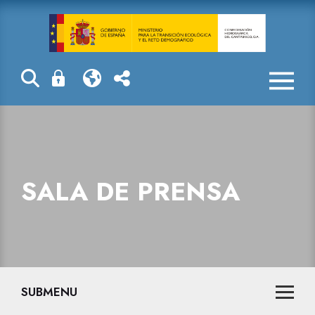
Sala de prensa
SALA DE PRENSA
SUBMENU