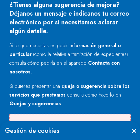
¿Tienes alguna sugerencia de mejora?
Déjanos un mensaje e indícanos tu correo
electrónico por si necesitamos aclarar
algún detalle.
Si lo que necesitas es pedir
información general o
particular
(como la relativa a tramitación de expedientes)
consulta cómo pedirla en el apartado
Contacta con
nosotros
.
Si quieres presentar una
queja o sugerencia sobre los
servicios que prestamos
consulta cómo hacerlo en
Quejas y sugerencias
.
Se produjo un error al cargar el campo
Gestión de cookies
"text".