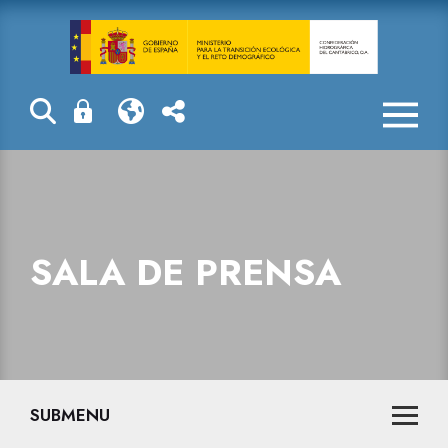
Sala de prensa
SALA DE PRENSA
SUBMENU