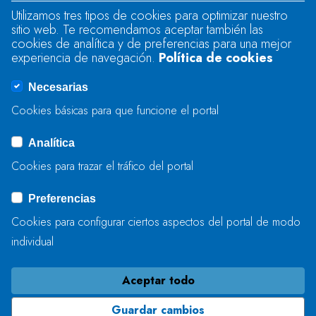
Utilizamos tres tipos de cookies para optimizar nuestro
sitio web. Te recomendamos aceptar también las
Se produjo un error al cargar el campo
cookies de analítica y de preferencias para una mejor
"text".
experiencia de navegación.
Política de cookies
Necesarias
Se produjo un error al cargar el campo
Cookies básicas para que funcione el portal
"captcha".
Analítica
Cookies para trazar el tráfico del portal
ENVIAR
Preferencias
Cookies para configurar ciertos aspectos del portal de modo
individual
Aceptar todo
Guardar cambios