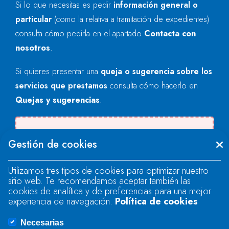
Si lo que necesitas es pedir
información general o
particular
(como la relativa a tramitación de expedientes)
consulta cómo pedirla en el apartado
Contacta con
nosotros
.
Si quieres presentar una
queja o sugerencia sobre los
servicios que prestamos
consulta cómo hacerlo en
Quejas y sugerencias
.
Se produjo un error al cargar el campo
Gestión de cookies
"text".
Utilizamos tres tipos de cookies para optimizar nuestro
sitio web. Te recomendamos aceptar también las
Se produjo un error al cargar el campo
cookies de analítica y de preferencias para una mejor
"text".
experiencia de navegación.
Política de cookies
Necesarias