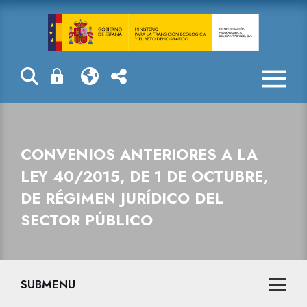
Convenios ante
CONVENIOS ANTERIORES A LA
LEY 40/2015, DE 1 DE OCTUBRE,
DE RÉGIMEN JURÍDICO DEL
SECTOR PÚBLICO
SUBMENU