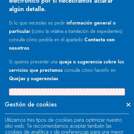
electrónico por si necesitamos aclarar
algún detalle.
Si lo que necesitas es pedir
información general o
particular
(como la relativa a tramitación de expedientes)
consulta cómo pedirla en el apartado
Contacta con
nosotros
.
Si quieres presentar una
queja o sugerencia sobre los
servicios que prestamos
consulta cómo hacerlo en
Quejas y sugerencias
.
Se produjo un error al cargar el campo
Gestión de cookies
"text".
Utilizamos tres tipos de cookies para optimizar nuestro
sitio web. Te recomendamos aceptar también las
Se produjo un error al cargar el campo
cookies de analítica y de preferencias para una mejor