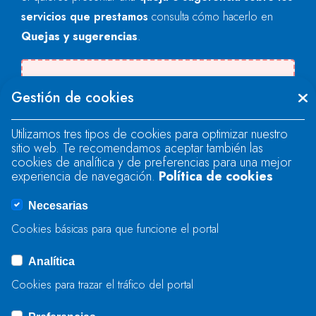
servicios que prestamos
consulta cómo hacerlo en
Quejas y sugerencias
.
Se produjo un error al cargar el campo
Gestión de cookies
"text".
Utilizamos tres tipos de cookies para optimizar nuestro
sitio web. Te recomendamos aceptar también las
Se produjo un error al cargar el campo
cookies de analítica y de preferencias para una mejor
"text".
experiencia de navegación.
Política de cookies
Necesarias
Se produjo un error al cargar el campo
Cookies básicas para que funcione el portal
"captcha".
Analítica
Cookies para trazar el tráfico del portal
ENVIAR