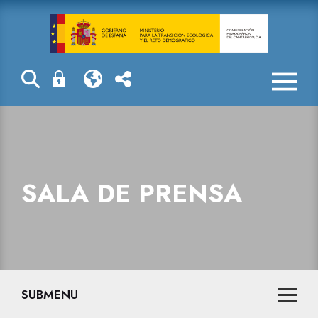
Sala de prensa
SALA DE PRENSA
SUBMENU