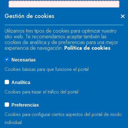
Se produjo un error al cargar el campo
Gestión de cookies
"text".
Utilizamos tres tipos de cookies para optimizar nuestro
sitio web. Te recomendamos aceptar también las
Se produjo un error al cargar el campo
cookies de analítica y de preferencias para una mejor
"text".
experiencia de navegación.
Política de cookies
Necesarias
Se produjo un error al cargar el campo
Cookies básicas para que funcione el portal
"captcha".
Analítica
Cookies para trazar el tráfico del portal
ENVIAR
Preferencias
Cookies para configurar ciertos aspectos del portal de modo
individual