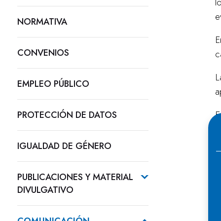
l
e
NORMATIVA
E
CONVENIOS
c
L
EMPLEO PÚBLICO
a
E
PROTECCIÓN DE DATOS
c
u
IGUALDAD DE GÉNERO
a
PUBLICACIONES Y MATERIAL
DIVULGATIVO