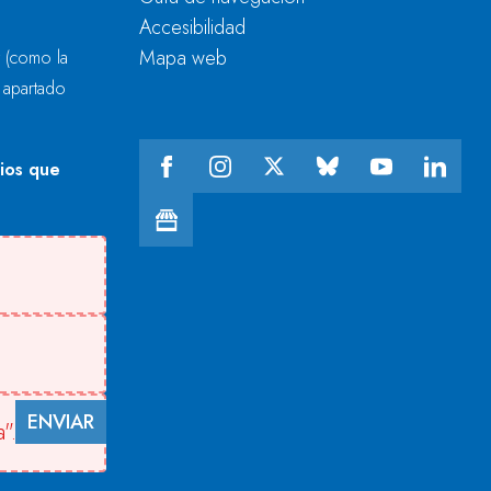
Accesibilidad
Mapa web
r
(como la
l apartado
cios que
ENVIAR
".