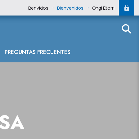
.
.
Benvidos
Bienvenidos
Ongi Etorri
 del Cantábrico
PREGUNTAS FRECUENTES
NSA