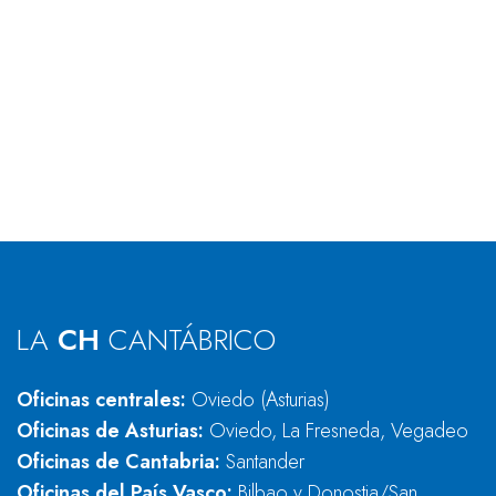
LA
CH
CANTÁBRICO
Oficinas centrales:
Oviedo (Asturias)
Oficinas de Asturias:
Oviedo, La Fresneda, Vegadeo
Oficinas de Cantabria:
Santander
Oficinas del País Vasco:
Bilbao y Donostia/San