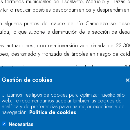
os términos municipales de Escalante, Meruelo y Hazas d
vitar o reducir posibles desbordamientos y desprendimie
n algunos puntos del cauce del río Campiezo se obser
aída, lo que supon
e
la disminución de la sección de des
as actuaci
ones
, con una inversión aproximada de 22.3
peo, desramado y tronzado de árboles en riesgo de caí
stos trabajos se
realizan
a través de la empresa públ
onservación de cauces que desarrolla la Confederaci
Gestión de cookies
rbanas, en las que las labores de conservación y
yuntamientos.
Utilizamos tres tipos de cookies para optimizar nuestro sitio
web. Te recomendamos aceptar también las cookies de
analítica y de preferencias para una mejor experiencia de
navegación.
Política de cookies
Necesarias