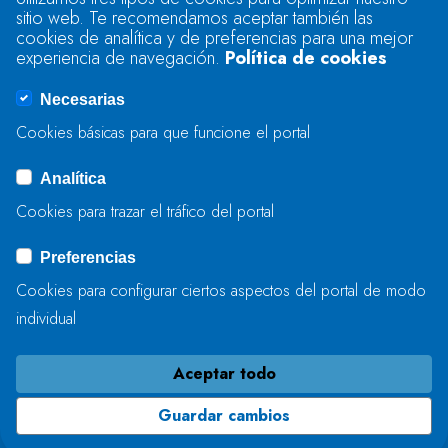
sitio web. Te recomendamos aceptar también las
Se produjo un error al cargar el campo
cookies de analítica y de preferencias para una mejor
"text".
experiencia de navegación.
Política de cookies
Necesarias
Se produjo un error al cargar el campo
Cookies básicas para que funcione el portal
"captcha".
Analítica
Cookies para trazar el tráfico del portal
ENVIAR
Preferencias
Cookies para configurar ciertos aspectos del portal de modo
individual
Aceptar todo
Guardar cambios