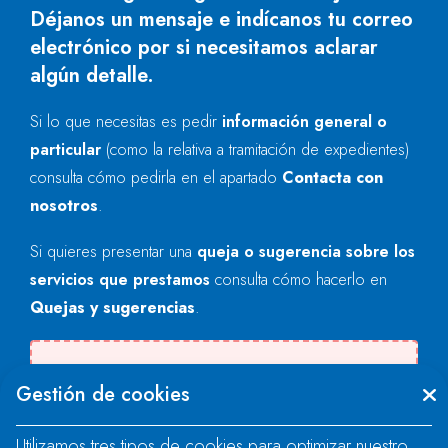
Déjanos un mensaje e indícanos tu correo
electrónico por si necesitamos aclarar
algún detalle.
Si lo que necesitas es pedir
información general o
particular
(como la relativa a tramitación de expedientes)
consulta cómo pedirla en el apartado
Contacta con
nosotros
.
Si quieres presentar una
queja o sugerencia sobre los
servicios que prestamos
consulta cómo hacerlo en
Quejas y sugerencias
.
Se produjo un error al cargar el campo
Gestión de cookies
"text".
Utilizamos tres tipos de cookies para optimizar nuestro