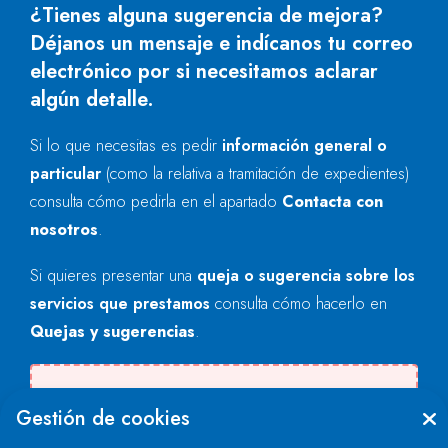
¿Tienes alguna sugerencia de mejora?
Déjanos un mensaje e indícanos tu correo
electrónico por si necesitamos aclarar
algún detalle.
Si lo que necesitas es pedir
información general o
particular
(como la relativa a tramitación de expedientes)
consulta cómo pedirla en el apartado
Contacta con
nosotros
.
Si quieres presentar una
queja o sugerencia sobre los
servicios que prestamos
consulta cómo hacerlo en
Quejas y sugerencias
.
Se produjo un error al cargar el campo
Gestión de cookies
"text".