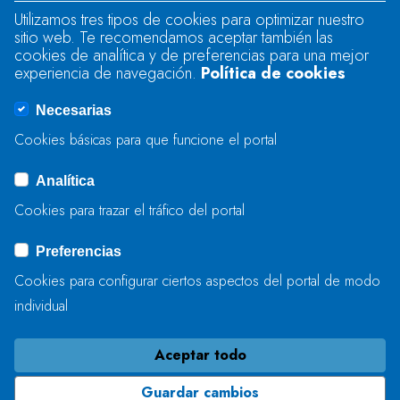
Utilizamos tres tipos de cookies para optimizar nuestro
sitio web. Te recomendamos aceptar también las
Se produjo un error al cargar el campo
cookies de analítica y de preferencias para una mejor
"text".
experiencia de navegación.
Política de cookies
Necesarias
Se produjo un error al cargar el campo
Cookies básicas para que funcione el portal
"captcha".
Analítica
Cookies para trazar el tráfico del portal
ENVIAR
Preferencias
Cookies para configurar ciertos aspectos del portal de modo
individual
Aceptar todo
Guardar cambios