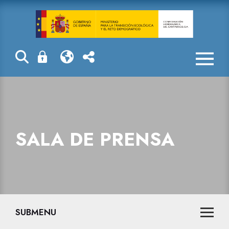
Sala de prensa
SALA DE PRENSA
SUBMENU