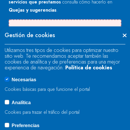
servicios que prestamos
consulta cómo hacerlo en
Quejas y sugerencias
.
Se produjo un error al cargar el campo
Gestión de cookies
"text".
Utilizamos tres tipos de cookies para optimizar nuestro
sitio web. Te recomendamos aceptar también las
Se produjo un error al cargar el campo
cookies de analítica y de preferencias para una mejor
"text".
experiencia de navegación.
Política de cookies
Necesarias
Se produjo un error al cargar el campo
Cookies básicas para que funcione el portal
"captcha".
Analítica
Cookies para trazar el tráfico del portal
ENVIAR
Preferencias