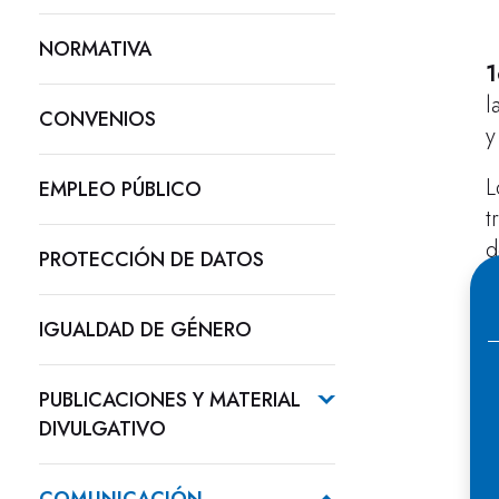
NORMATIVA
1
l
CONVENIOS
y
L
EMPLEO PÚBLICO
t
d
PROTECCIÓN DE DATOS
r
IGUALDAD DE GÉNERO
L
n
PUBLICACIONES Y MATERIAL
E
DIVULGATIVO
d
C