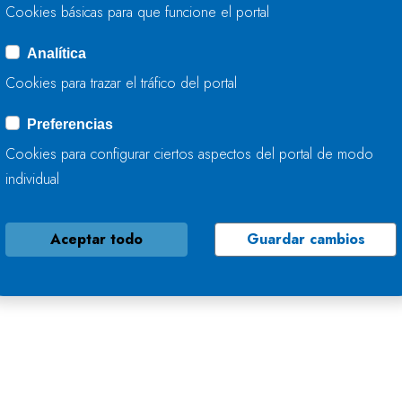
antenimiento de cauces son competencia de los prop
Cookies básicas para que funcione el portal
nversión realizada este año en Cantabria en conserv
Analítica
Cookies para trazar el tráfico del portal
Preferencias
Cookies para configurar ciertos aspectos del portal de modo
Descargar nota de prensa
(PDF: 142 KB)
individual
Aceptar todo
Guardar cambios