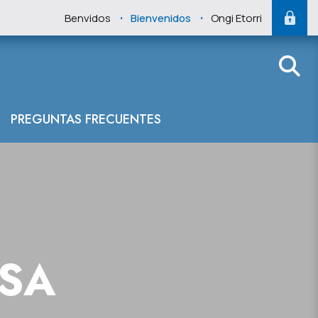
.
.
Benvidos
Bienvenidos
Ongi Etorri
acumulados en e
PREGUNTAS FRECUENTES
NSA