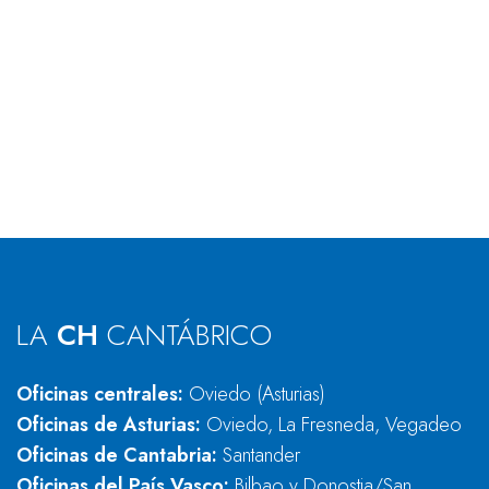
LA
CH
CANTÁBRICO
Oficinas centrales:
Oviedo (Asturias)
Oficinas de Asturias:
Oviedo, La Fresneda, Vegadeo
Oficinas de Cantabria:
Santander
Oficinas del País Vasco:
Bilbao y Donostia/San