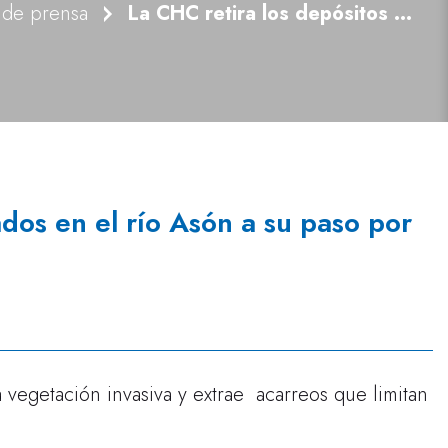
 de prensa
La CHC retira los depósitos acumulados en el río Asón a su paso por Ampuero
dos en el río Asón a su paso por
 vegetación invasiva y extrae acarreos que limitan