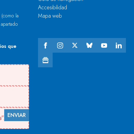
Accesibilidad
Mapa web
r
(como la
l apartado
cios que
ENVIAR
".