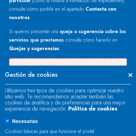
particular
(como la relativa a tramitación de expedientes)
consulta cómo pedirla en el apartado
Contacta con
nosotros
.
Si quieres presentar una
queja o sugerencia sobre los
servicios que prestamos
consulta cómo hacerlo en
Quejas y sugerencias
.
Se produjo un error al cargar el campo
Gestión de cookies
"text".
Utilizamos tres tipos de cookies para optimizar nuestro
sitio web. Te recomendamos aceptar también las
Se produjo un error al cargar el campo
cookies de analítica y de preferencias para una mejor
"text".
experiencia de navegación.
Política de cookies
Necesarias
Se produjo un error al cargar el campo
Cookies básicas para que funcione el portal