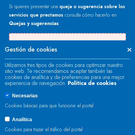
Si quieres presentar una
queja o sugerencia sobre los
servicios que prestamos
consulta cómo hacerlo en
Quejas y sugerencias
.
Se produjo un error al cargar el campo
Gestión de cookies
"text".
Utilizamos tres tipos de cookies para optimizar nuestro
sitio web. Te recomendamos aceptar también las
Se produjo un error al cargar el campo
cookies de analítica y de preferencias para una mejor
"text".
experiencia de navegación.
Política de cookies
Necesarias
Se produjo un error al cargar el campo
Cookies básicas para que funcione el portal
"captcha".
Analítica
Cookies para trazar el tráfico del portal
ENVIAR