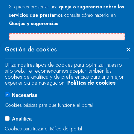
Si quieres presentar una
queja o sugerencia sobre los
servicios que prestamos
consulta cómo hacerlo en
Quejas y sugerencias
.
Se produjo un error al cargar el campo
Gestión de cookies
"text".
Utilizamos tres tipos de cookies para optimizar nuestro
sitio web. Te recomendamos aceptar también las
Se produjo un error al cargar el campo
cookies de analítica y de preferencias para una mejor
"text".
experiencia de navegación.
Política de cookies
Necesarias
Se produjo un error al cargar el campo
Cookies básicas para que funcione el portal
"captcha".
Analítica
Cookies para trazar el tráfico del portal
ENVIAR