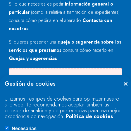
Si lo que necesitas es pedir
información general o
particular
(como la relativa a tramitación de expedientes)
consulta cómo pedirla en el apartado
Contacta con
nosotros
.
Si quieres presentar una
queja o sugerencia sobre los
servicios que prestamos
consulta cómo hacerlo en
Quejas y sugerencias
.
Se produjo un error al cargar el campo
Gestión de cookies
"text".
Utilizamos tres tipos de cookies para optimizar nuestro
sitio web. Te recomendamos aceptar también las
Se produjo un error al cargar el campo
cookies de analítica y de preferencias para una mejor
"text".
experiencia de navegación.
Política de cookies
Necesarias