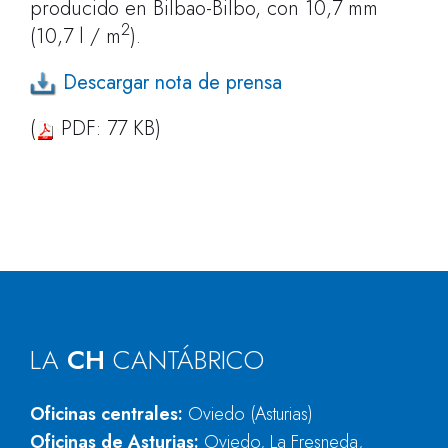
producido en Bilbao-Bilbo, con 10,7 mm
2
(10,7 l / m
).
Descargar nota de prensa
(
PDF: 77 KB)
LA
CH
CANTÁBRICO
Oficinas centrales:
Oviedo (Asturias)
Oficinas de Asturias:
Oviedo, La Fresneda,