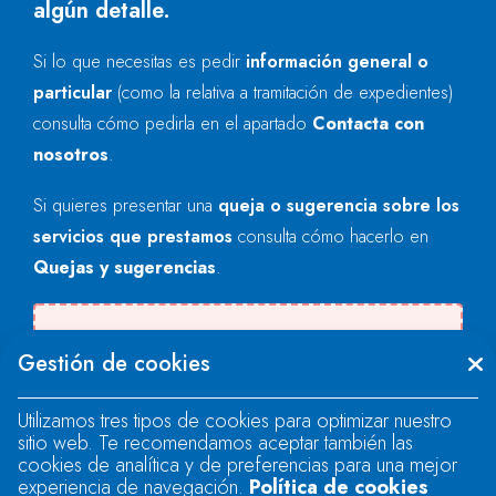
algún detalle.
Si lo que necesitas es pedir
información general o
particular
(como la relativa a tramitación de expedientes)
consulta cómo pedirla en el apartado
Contacta con
nosotros
.
Si quieres presentar una
queja o sugerencia sobre los
servicios que prestamos
consulta cómo hacerlo en
Quejas y sugerencias
.
Se produjo un error al cargar el campo
Gestión de cookies
"text".
Utilizamos tres tipos de cookies para optimizar nuestro
sitio web. Te recomendamos aceptar también las
Se produjo un error al cargar el campo
cookies de analítica y de preferencias para una mejor
"text".
experiencia de navegación.
Política de cookies