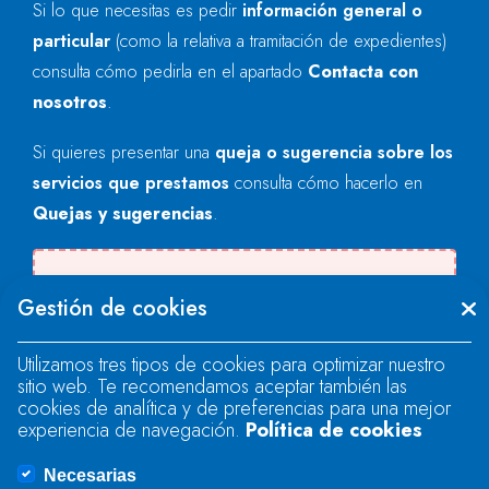
Si lo que necesitas es pedir
información general o
particular
(como la relativa a tramitación de expedientes)
consulta cómo pedirla en el apartado
Contacta con
nosotros
.
Si quieres presentar una
queja o sugerencia sobre los
servicios que prestamos
consulta cómo hacerlo en
Quejas y sugerencias
.
Se produjo un error al cargar el campo
Gestión de cookies
"text".
Utilizamos tres tipos de cookies para optimizar nuestro
sitio web. Te recomendamos aceptar también las
Se produjo un error al cargar el campo
cookies de analítica y de preferencias para una mejor
"text".
experiencia de navegación.
Política de cookies
Necesarias