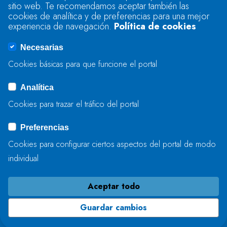
sitio web. Te recomendamos aceptar también las
Se produjo un error al cargar el campo
cookies de analítica y de preferencias para una mejor
"text".
experiencia de navegación.
Política de cookies
Necesarias
Se produjo un error al cargar el campo
Cookies básicas para que funcione el portal
"captcha".
Analítica
Cookies para trazar el tráfico del portal
ENVIAR
Preferencias
Cookies para configurar ciertos aspectos del portal de modo
individual
Aceptar todo
Guardar cambios