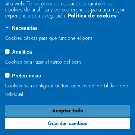
sitio web. Te recomendamos aceptar también las
Se produjo un error al cargar el campo
cookies de analítica y de preferencias para una mejor
"text".
experiencia de navegación.
Política de cookies
Necesarias
Se produjo un error al cargar el campo
Cookies básicas para que funcione el portal
"captcha".
Analítica
Cookies para trazar el tráfico del portal
ENVIAR
Preferencias
Cookies para configurar ciertos aspectos del portal de modo
individual
Aceptar todo
Guardar cambios