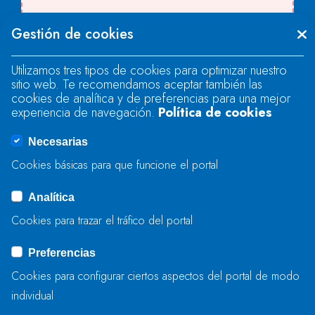
Se produjo un error al cargar el campo
Gestión de cookies
"text".
Utilizamos tres tipos de cookies para optimizar nuestro
sitio web. Te recomendamos aceptar también las
Se produjo un error al cargar el campo
cookies de analítica y de preferencias para una mejor
"text".
experiencia de navegación.
Política de cookies
Necesarias
Se produjo un error al cargar el campo
Cookies básicas para que funcione el portal
"captcha".
Analítica
Cookies para trazar el tráfico del portal
ENVIAR
Preferencias
Cookies para configurar ciertos aspectos del portal de modo
individual