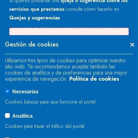
Si quieres presentar una
queja o sugerencia sobre los
servicios que prestamos
consulta cómo hacerlo en
Quejas y sugerencias
.
Se produjo un error al cargar el campo
Gestión de cookies
"text".
Utilizamos tres tipos de cookies para optimizar nuestro
sitio web. Te recomendamos aceptar también las
Se produjo un error al cargar el campo
cookies de analítica y de preferencias para una mejor
"text".
experiencia de navegación.
Política de cookies
Necesarias
Se produjo un error al cargar el campo
Cookies básicas para que funcione el portal
"captcha".
Analítica
Cookies para trazar el tráfico del portal
ENVIAR