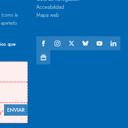
Accesibilidad
Mapa web
r
(como la
l apartado
cios que
ENVIAR
".