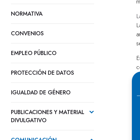
m
NORMATIVA
L
L
CONVENIOS
a
s
EMPLEO PÚBLICO
E
c
PROTECCIÓN DE DATOS
u
d
IGUALDAD DE GÉNERO
E
2
PUBLICACIONES Y MATERIAL
DIVULGATIVO