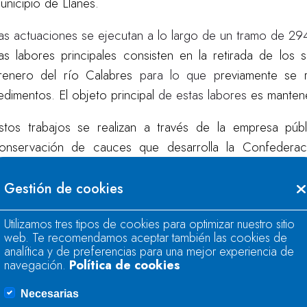
unicipio de Llanes.
as actuaciones se ejecutan a lo largo de un tramo de 29
as labores principales consisten en la retirada de l
renero del río Calabres
para lo que p
reviamente se 
edimentos. El objeto principal
de estas labores
es
manten
stos trabajos se realizan a través de la empresa púb
onservación de cauces que desarrolla la Confedera
rbanas,
ya que en las zonas urbanas
las labores de con
e los ayuntamientos
.
Gestión de cookies
n el año 2024 la inversión realizada en trabajos de con
Utilizamos tres tipos de cookies para optimizar nuestro sitio
,6 millones de euros, repartida en 166 actuaciones en 51
web. Te recomendamos aceptar también las cookies de
analítica y de preferencias para una mejor experiencia de
navegación.
Política de cookies
Necesarias