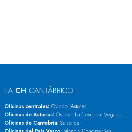
LA
CH
CANTÁBRICO
Oficinas centrales:
Oviedo (Asturias)
Oficinas de Asturias:
Oviedo, La Fresneda, Vegadeo
Oficinas de Cantabria:
Santander
Oficinas del País Vasco:
Bilbao y Donostia/San