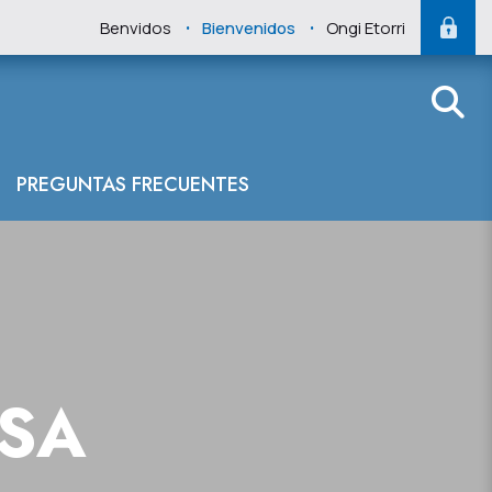
.
.
Benvidos
Bienvenidos
Ongi Etorri
 del Cantábrico 
PREGUNTAS FRECUENTES
NSA