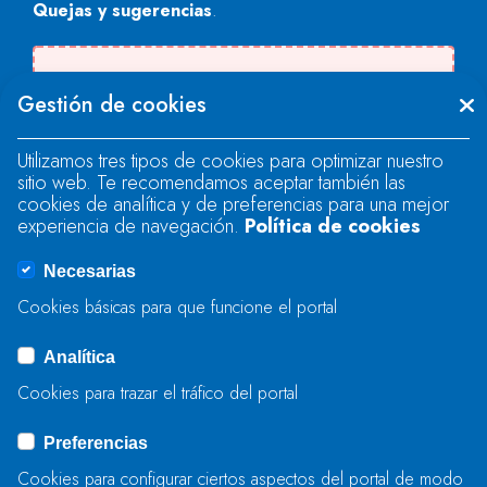
Quejas y sugerencias
.
Se produjo un error al cargar el campo
Gestión de cookies
"text".
Utilizamos tres tipos de cookies para optimizar nuestro
sitio web. Te recomendamos aceptar también las
Se produjo un error al cargar el campo
cookies de analítica y de preferencias para una mejor
"text".
experiencia de navegación.
Política de cookies
Necesarias
Se produjo un error al cargar el campo
Cookies básicas para que funcione el portal
"captcha".
Analítica
Cookies para trazar el tráfico del portal
ENVIAR
Preferencias
Cookies para configurar ciertos aspectos del portal de modo