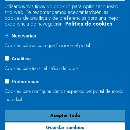
Utilizamos tres tipos de cookies para optimizar nuestro
sitio web. Te recomendamos aceptar también las
Se produjo un error al cargar el campo
cookies de analítica y de preferencias para una mejor
"text".
experiencia de navegación.
Política de cookies
Necesarias
Se produjo un error al cargar el campo
Cookies básicas para que funcione el portal
"captcha".
Analítica
Cookies para trazar el tráfico del portal
ENVIAR
Preferencias
Cookies para configurar ciertos aspectos del portal de modo
individual
Aceptar todo
Guardar cambios