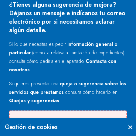
¿Tienes alguna sugerencia de mejora?
Déjanos un mensaje e indícanos tu correo
electrónico por si necesitamos aclarar
algún detalle.
Si lo que necesitas es pedir
información general o
particular
(como la relativa a tramitación de expedientes)
consulta cómo pedirla en el apartado
Contacta con
nosotros
.
Si quieres presentar una
queja o sugerencia sobre los
servicios que prestamos
consulta cómo hacerlo en
Quejas y sugerencias
.
Se produjo un error al cargar el campo
Gestión de cookies
"text".