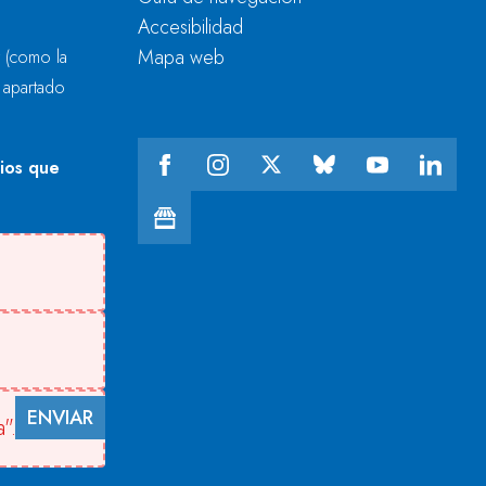
Accesibilidad
Mapa web
r
(como la
l apartado
cios que
ENVIAR
".