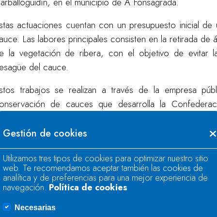
arballoguidín, en el municipio de A Fonsagrada.
stas actuaci
o
nes
cuentan
con un presupuesto inicial d
auce. Las labores principales consisten en la
retirada de 
e la vegetación de ribera, con el objetivo de evitar
esagüe del cauce.
stos trabajos se realizan a través de la empresa púb
onservación de cauces que desarrolla la Confederaci
rbanas, en las que las labores de conservación y
yuntamientos. Durante el pasado año 2023 se invirtiero
Gestión de cookies
unicipios.
Utilizamos tres tipos de cookies para optimizar nuestro sitio
web. Te recomendamos aceptar también las cookies de
analítica y de preferencias para una mejor experiencia de
navegación.
Política de cookies
Necesarias