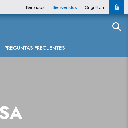
.
.
Benvidos
Bienvenidos
Ongi Etorri
 del Cantábrico
PREGUNTAS FRECUENTES
NSA