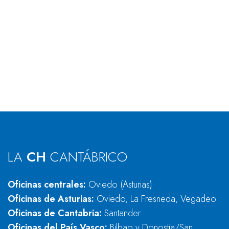
LA
CH
CANTÁBRICO
Oficinas centrales:
Oviedo (Asturias)
Oficinas de Asturias:
Oviedo, La Fresneda, Vegadeo
Oficinas de Cantabria:
Santander
Oficinas del País Vasco:
Bilbao y Donostia/San