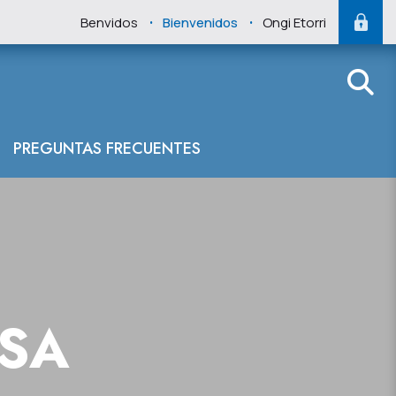
.
.
Benvidos
Bienvenidos
Ongi Etorri
del Cantábrico f
PREGUNTAS FRECUENTES
NSA