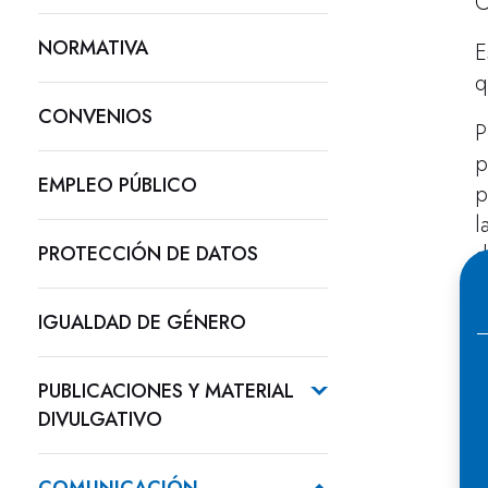
C
NORMATIVA
E
q
CONVENIOS
P
p
EMPLEO PÚBLICO
p
l
PROTECCIÓN DE DATOS
d
q
IGUALDAD DE GÉNERO
E
C
PUBLICACIONES Y MATERIAL
e
DIVULGATIVO
s
v