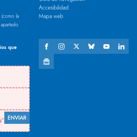
Accesibilidad
Mapa web
r
(como la
l apartado
cios que
ENVIAR
".