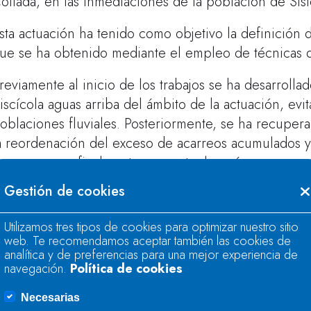
ollada, en las inmediaciones de la población de Siste
sta actuación ha tenido como objetivo la definición
ue se ha obtenido mediante el empleo de técnicas d
reviamente al inicio de los trabajos se ha desarrollad
iscícola aguas arriba del ámbito de la actuación, evi
oblaciones fluviales. Posteriormente, se ha recuper
a reordenación del exceso de acarreos acumulados y 
e coco, para finalmente revegetar las márgenes con 
ue favorezcan el desarrollo de una banda protectora
Gestión de cookies
n los trabajos se ha incluido el acondicionamiento d
Utilizamos tres tipos de cookies para optimizar nuestro sitio
ollada mediante una solución mixta compuesta de un 
web. Te recomendamos aceptar también las cookies de
liminando previamente los restos de un muro arruina
analítica y de preferencias para una mejor experiencia de
navegación.
Política de cookies
e han extraído y transportado a vertedero autorizado
egetales y otros restos antrópicos acumulados en di
Necesarias