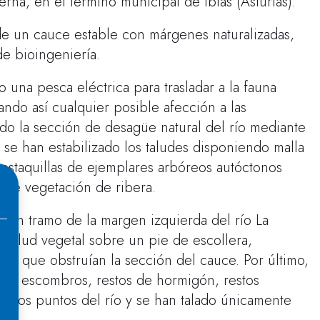
rna, en el término municipal de Ibias (Asturias).
 de un cauce estable con márgenes naturalizadas,
e bioingeniería.
o una pesca eléctrica para trasladar a la fauna
tando así cualquier posible afección a las
ado la sección de desagüe natural del río mediante
se han estabilizado los taludes disponiendo malla
estaquillas de ejemplares arbóreos autóctonos
 de vegetación de ribera.
e un tramo de la margen izquierda del río La
talud vegetal sobre un pie de escollera,
do que obstruían la sección del cauce. Por último,
 los escombros, restos de hormigón, restos
versos puntos del río y se han talado únicamente