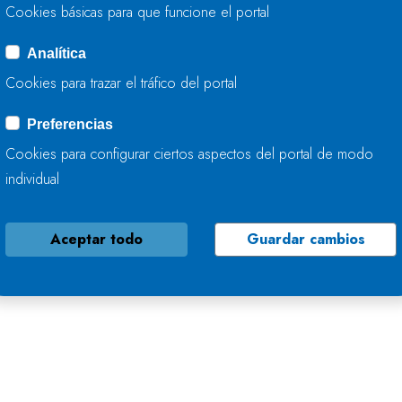
quellos árboles enfermos y secos.
Cookies básicas para que funcione el portal
stos trabajos, con un presupuesto estimado de 60.00
Analítica
ública Tragsa dentro del Programa de mantenimient
Cookies para trazar el tráfico del portal
idrográfica que se desarrolla fuera de las zonas urb
antenimiento de cauces son competencia de los ayu
Preferencias
nvirtieron en Asturias 2,23 millones de euros (con u
Cookies para configurar ciertos aspectos del portal de modo
unicipios).
individual
Aceptar todo
Guardar cambios