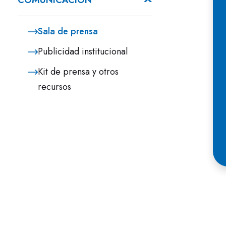
a
COMUNICACIÓN
E
Sala de prensa
p
H
Publicidad institucional
m
Kit de prensa y otros
i
recursos
m