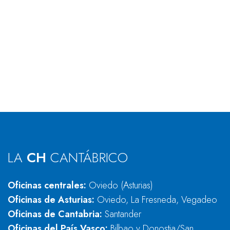
LA
CH
CANTÁBRICO
Oficinas centrales:
Oviedo (Asturias)
Oficinas de Asturias:
Oviedo, La Fresneda, Vegadeo
Oficinas de Cantabria:
Santander
Oficinas del País Vasco:
Bilbao y Donostia/San