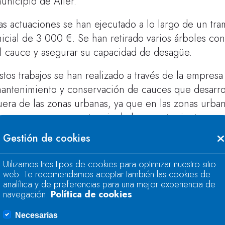
unicipio de Aller.
as actuaciones se han ejecutado a lo largo de un t
nicial de 3 000 €. Se han retirado varios árboles co
l cauce y asegurar su capacidad de desagüe.
stos trabajos se han realizado a través de la empres
antenimiento y conservación de cauces que desarrol
uera de las zonas urbanas, ya que en las zonas urba
e cauces son competencia de los ayuntamientos.
Gestión de cookies
n el año 2024 la inversión realizada en trabajos d
sturias fue de 2,6 millones de euros, repartida en 
Utilizamos tres tipos de cookies para optimizar nuestro sitio
web. Te recomendamos aceptar también las cookies de
analítica y de preferencias para una mejor experiencia de
navegación.
Política de cookies
Necesarias