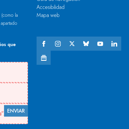
Accesibilidad
Mapa web
r
(como la
l apartado
cios que
ENVIAR
".