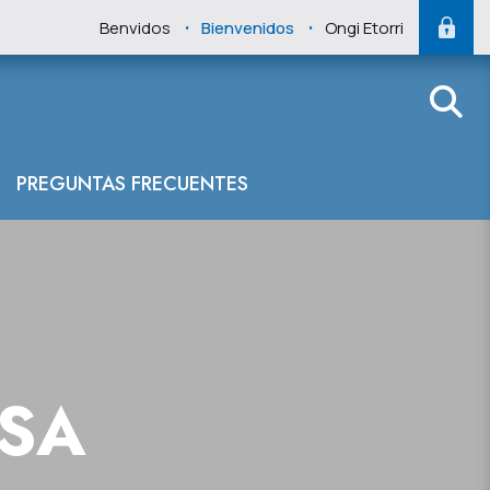
.
.
Benvidos
Bienvenidos
Ongi Etorri
 del Cantábrico
PREGUNTAS FRECUENTES
NSA