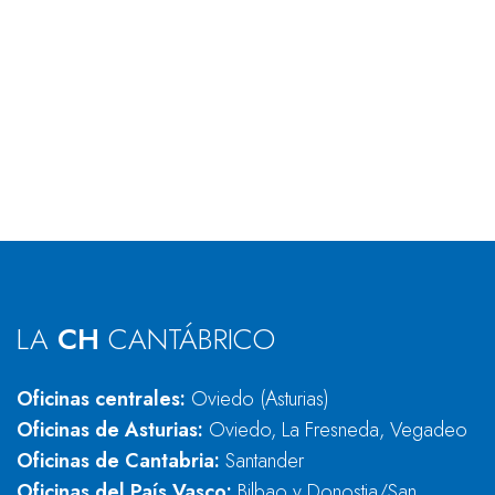
LA
CH
CANTÁBRICO
Oficinas centrales:
Oviedo (Asturias)
Oficinas de Asturias:
Oviedo, La Fresneda, Vegadeo
Oficinas de Cantabria:
Santander
Oficinas del País Vasco:
Bilbao y Donostia/San