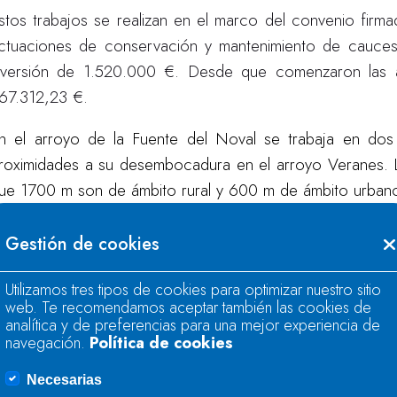
stos trabajos se realizan en el marco del convenio firm
ctuaciones de conservación y mantenimiento de cauces 
nversión de 1.520.000 €. Desde que comenzaron las a
67.312,23 €.
n el arroyo de la Fuente del Noval se trabaja en dos
roximidades a su desembocadura en el arroyo Veranes. L
ue 1700 m son de ámbito rural y 600 m de ámbito urban
a zona de actuación en el arroyo El Castro tiene una 
Gestión de cookies
mbito urbano y 50 m de ámbito rural.
Utilizamos tres tipos de cookies para optimizar nuestro sitio
stas dos actuaciones, cuentan con un presupuesto estima
web. Te recomendamos aceptar también las cookies de
apacidad de desagüe de las infraestructuras de paso pres
analítica y de preferencias para una mejor experiencia de
navegación.
Política de cookies
a extracción de restos vegetales arrastrados por la corri
aída, sobre el cauce.
Necesarias