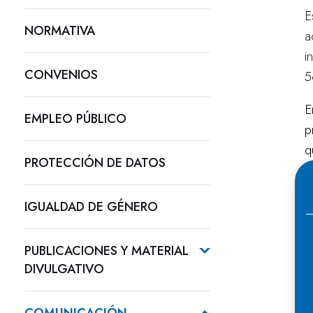
E
NORMATIVA
a
i
CONVENIOS
5
E
EMPLEO PÚBLICO
p
q
PROTECCIÓN DE DATOS
L
á
IGUALDAD DE GÉNERO
E
PUBLICACIONES Y MATERIAL
c
DIVULGATIVO
l
c