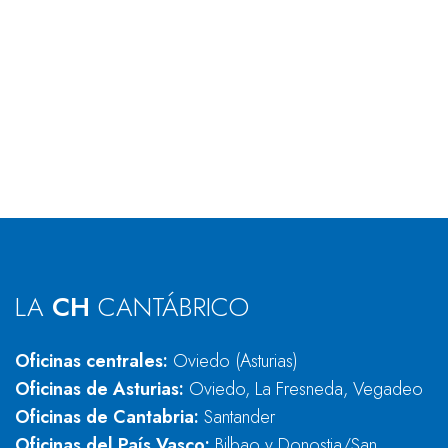
LA
CH
CANTÁBRICO
Oficinas centrales:
Oviedo (Asturias)
Oficinas de Asturias:
Oviedo, La Fresneda, Vegadeo
Oficinas de Cantabria:
Santander
Oficinas del País Vasco:
Bilbao y Donostia/San