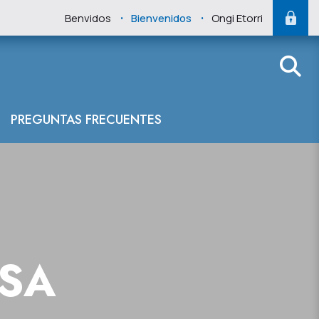
.
.
Benvidos
Bienvenidos
Ongi Etorri
 del Cantábrico 
PREGUNTAS FRECUENTES
NSA