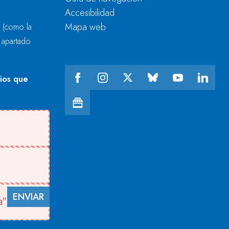
Accesibilidad
Mapa web
r
(como la
l apartado
cios que
ENVIAR
".