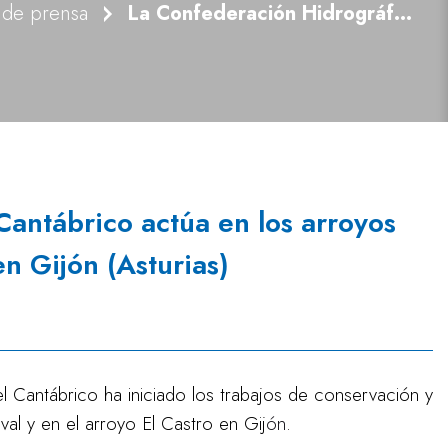
 de prensa
La Confederación Hidrográfica del Cantábrico actúa en los arroyos de Fuente del Noval y de El Castro en Gijón (Asturias)
Cantábrico actúa en los arroyos
n Gijón (Asturias)
 Cantábrico ha iniciado los trabajos de conservación y
al y en el arroyo El Castro en Gij
ón
.