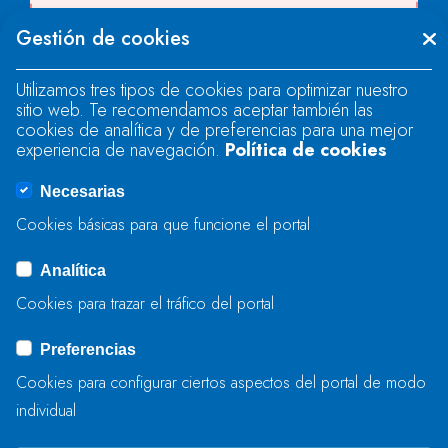
Se produjo un error al cargar el campo
Gestión de cookies
"text".
Utilizamos tres tipos de cookies para optimizar nuestro
sitio web. Te recomendamos aceptar también las
Se produjo un error al cargar el campo
cookies de analítica y de preferencias para una mejor
"text".
experiencia de navegación.
Política de cookies
Necesarias
Se produjo un error al cargar el campo
Cookies básicas para que funcione el portal
"captcha".
Analítica
Cookies para trazar el tráfico del portal
ENVIAR
Preferencias
Cookies para configurar ciertos aspectos del portal de modo
individual