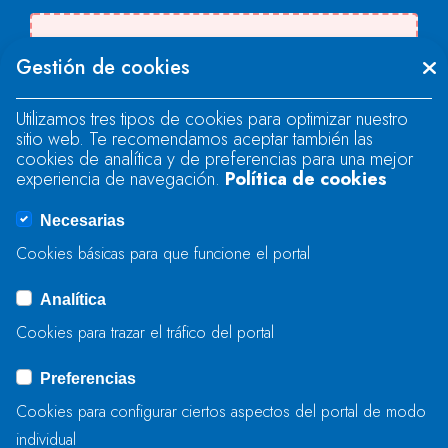
Se produjo un error al cargar el campo
Gestión de cookies
"text".
Utilizamos tres tipos de cookies para optimizar nuestro
sitio web. Te recomendamos aceptar también las
Se produjo un error al cargar el campo
cookies de analítica y de preferencias para una mejor
"text".
experiencia de navegación.
Política de cookies
Necesarias
Se produjo un error al cargar el campo
Cookies básicas para que funcione el portal
"captcha".
Analítica
Cookies para trazar el tráfico del portal
ENVIAR
Preferencias
Cookies para configurar ciertos aspectos del portal de modo
individual