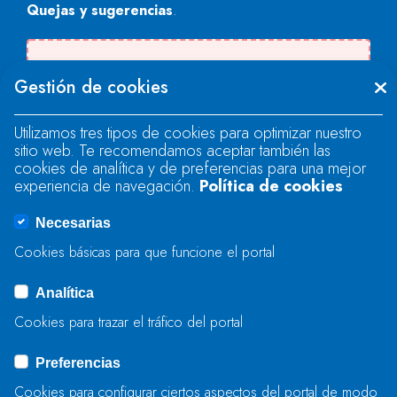
Quejas y sugerencias
.
Se produjo un error al cargar el campo
Gestión de cookies
"text".
Utilizamos tres tipos de cookies para optimizar nuestro
sitio web. Te recomendamos aceptar también las
Se produjo un error al cargar el campo
cookies de analítica y de preferencias para una mejor
"text".
experiencia de navegación.
Política de cookies
Necesarias
Se produjo un error al cargar el campo
Cookies básicas para que funcione el portal
"captcha".
Analítica
Cookies para trazar el tráfico del portal
ENVIAR
Preferencias
Cookies para configurar ciertos aspectos del portal de modo