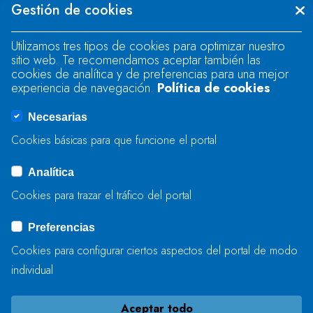
Gestión de cookies
"text".
Utilizamos tres tipos de cookies para optimizar nuestro
sitio web. Te recomendamos aceptar también las
Se produjo un error al cargar el campo
cookies de analítica y de preferencias para una mejor
"text".
experiencia de navegación.
Política de cookies
Necesarias
Se produjo un error al cargar el campo
Cookies básicas para que funcione el portal
"captcha".
Analítica
Cookies para trazar el tráfico del portal
ENVIAR
Preferencias
Cookies para configurar ciertos aspectos del portal de modo
individual
Aceptar todo