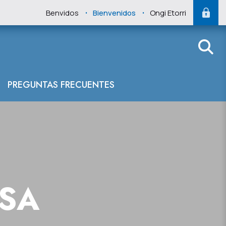
.
.
Benvidos
Bienvenidos
Ongi Etorri
 del Cantábrico
PREGUNTAS FRECUENTES
NSA