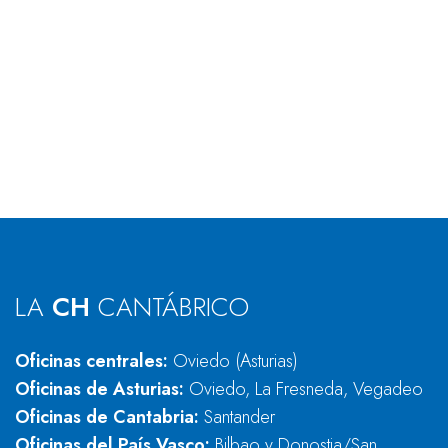
LA
CH
CANTÁBRICO
Oficinas centrales:
Oviedo (Asturias)
Oficinas de Asturias:
Oviedo, La Fresneda, Vegadeo
Oficinas de Cantabria:
Santander
Oficinas del País Vasco:
Bilbao y Donostia/San