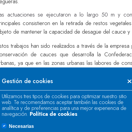
egueras.
as actuaciones se ejecutaron a lo largo 50 m y c
rincipales consistieron en la retirada de restos vegeta
bjeto de
mantener la capacidad de desagüe del cauce y ev
stos trabajos han sido realizados a través de la empresa
onservación de cauces que desarrolla la Confederaci
rbanas, ya que en las zonas urbanas las labores de co
e los ayuntamientos. En el año 2023 la inversión real
auces en Asturias fue de 3,1 millones de euros, repartid
Gestión de cookies
Utilizamos tres tipos de cookies para optimizar nuestro sitio
web. Te recomendamos aceptar también las cookies de
analítica y de preferencias para una mejor experiencia de
navegación.
Política de cookies
Necesarias