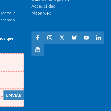
Accesibilidad
Mapa web
r
(como la
l apartado
cios que
ENVIAR
".