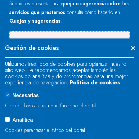
Si quieres presentar una
queja o sugerencia sobre los
servicios que prestamos
consulta cómo hacerlo en
Quejas y sugerencias
.
Se produjo un error al cargar el campo
Gestión de cookies
"text".
Utilizamos tres tipos de cookies para optimizar nuestro
sitio web. Te recomendamos aceptar también las
Se produjo un error al cargar el campo
cookies de analítica y de preferencias para una mejor
"text".
experiencia de navegación.
Política de cookies
Necesarias
Se produjo un error al cargar el campo
Cookies básicas para que funcione el portal
"captcha".
Analítica
Cookies para trazar el tráfico del portal
ENVIAR