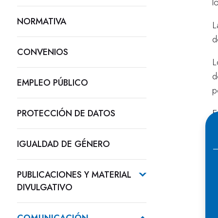
l
NORMATIVA
L
d
CONVENIOS
L
d
EMPLEO PÚBLICO
p
E
PROTECCIÓN DE DATOS
c
u
IGUALDAD DE GÉNERO
d
PUBLICACIONES Y MATERIAL
H
DIVULGATIVO
c