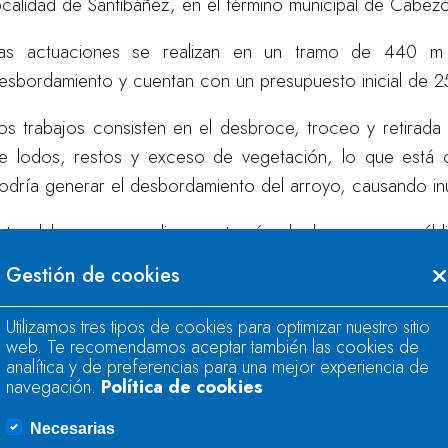
ocalidad de Santibáñez, en el término municipal de Cabezó
as actuaciones se realizan en un tramo de 440 m 
esbordamiento y cuentan con un presupuesto inicial de 
os trabajos consisten en el desbroce, troceo y retirad
e lodos, restos y exceso de vegetación, lo que está o
odría generar el desbordamiento del arroyo, causando inu
stas labores se realizan a través de la empresa púb
onservación de cauces que desarrolla la Confederaci
Gestión de cookies
rbanas, ya que en las zonas urbanas las labores de co
e los ayuntamientos.
Utilizamos tres tipos de cookies para optimizar nuestro sitio
web. Te recomendamos aceptar también las cookies de
asta el 1 de junio de 2024, en Cantabria, la inversión r
analítica y de preferencias para una mejor experiencia de
navegación.
Política de cookies
auces ascendió a 410 079,42 euros, distribuidos en 31 a
Necesarias