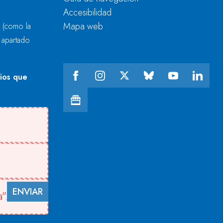
Accesibilidad
Mapa web
r
(como la
l apartado
cios que
ENVIAR
".