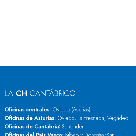
LA
CH
CANTÁBRICO
Oficinas centrales:
Oviedo (Asturias)
Oficinas de Asturias:
Oviedo, La Fresneda, Vegadeo
Oficinas de Cantabria:
Santander
Oficinas del País Vasco:
Bilbao y Donostia/San