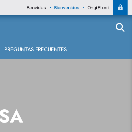
.
.
Benvidos
Bienvenidos
Ongi Etorri
del Cantábrico 
PREGUNTAS FRECUENTES
NSA