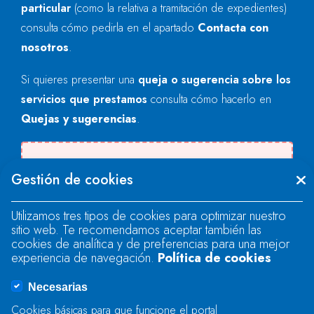
particular
(como la relativa a tramitación de expedientes)
consulta cómo pedirla en el apartado
Contacta con
nosotros
.
Si quieres presentar una
queja o sugerencia sobre los
servicios que prestamos
consulta cómo hacerlo en
Quejas y sugerencias
.
Se produjo un error al cargar el campo
Gestión de cookies
"text".
Utilizamos tres tipos de cookies para optimizar nuestro
sitio web. Te recomendamos aceptar también las
Se produjo un error al cargar el campo
cookies de analítica y de preferencias para una mejor
"text".
experiencia de navegación.
Política de cookies
Necesarias
Se produjo un error al cargar el campo
Cookies básicas para que funcione el portal