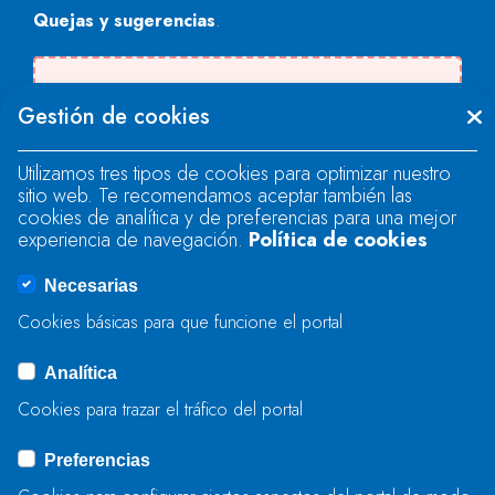
Quejas y sugerencias
.
Se produjo un error al cargar el campo
Gestión de cookies
"text".
Utilizamos tres tipos de cookies para optimizar nuestro
sitio web. Te recomendamos aceptar también las
Se produjo un error al cargar el campo
cookies de analítica y de preferencias para una mejor
"text".
experiencia de navegación.
Política de cookies
Necesarias
Se produjo un error al cargar el campo
Cookies básicas para que funcione el portal
"captcha".
Analítica
Cookies para trazar el tráfico del portal
ENVIAR
Preferencias