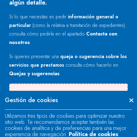
algún detalle.
Si lo que necesitas es pedir
información general o
particular
(como la relativa a tramitación de expedientes)
consulta cómo pedirla en el apartado
Contacta con
nosotros
.
Si quieres presentar una
queja o sugerencia sobre los
servicios que prestamos
consulta cómo hacerlo en
Quejas y sugerencias
.
Se produjo un error al cargar el campo
Gestión de cookies
"text".
Utilizamos tres tipos de cookies para optimizar nuestro
sitio web. Te recomendamos aceptar también las
Se produjo un error al cargar el campo
cookies de analítica y de preferencias para una mejor
"text".
experiencia de navegación.
Política de cookies