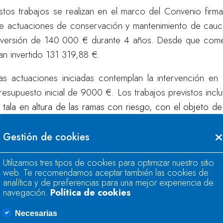
stos trabajos se realizan en el marco del Convenio firm
e actuaciones de conservación y mantenimiento de cauce
nversión de 140 000 € durante 4 años. Desde que come
an invertido 131 319,88 €.
as actuaciones iniciadas contemplan la intervención e
resupuesto inicial de 9000 €. Los trabajos previstos incl
a tala en altura de las ramas con riesgo, con el objeto d
e caer sobre el mismo.
Gestión de cookies
stas labores complementan los trabajos realizados en 
unicipal de Colunga antes de la firma del convenio, donde
Utilizamos tres tipos de cookies para optimizar nuestro sitio
web. Te recomendamos aceptar también las cookies de
analítica y de preferencias para una mejor experiencia de
navegación.
Política de cookies
Necesarias