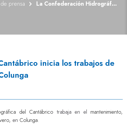
 de prensa
La Confederación Hidrográfica del Cantábrico inicia los trabajos de conservación en el río Libardón en Colunga
antábrico inicia los trabajos de
 Colunga
ográfica del Cantábrico
trabaja en el
mantenimiento,
ivero,
en
Colunga.