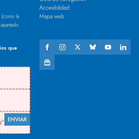
Accesibilidad
Mapa web
r
(como la
l apartado
cios que
ENVIAR
".