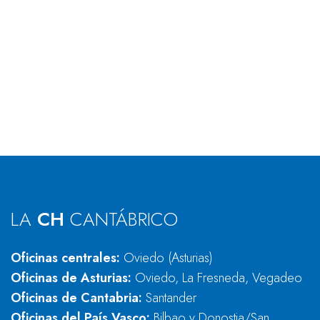
LA
CH
CANTÁBRICO
Oficinas centrales:
Oviedo (Asturias)
Oficinas de Asturias:
Oviedo, La Fresneda, Vegadeo
Oficinas de Cantabria:
Santander
Oficinas del País Vasco:
Bilbao y Donostia/San