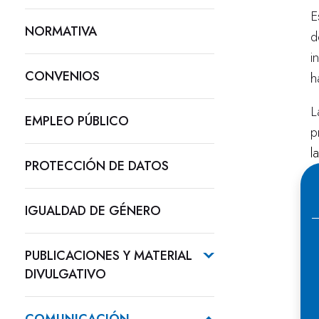
E
NORMATIVA
d
i
CONVENIOS
h
L
EMPLEO PÚBLICO
p
l
PROTECCIÓN DE DATOS
d
E
IGUALDAD DE GÉNERO
m
PUBLICACIONES Y MATERIAL
DIVULGATIVO