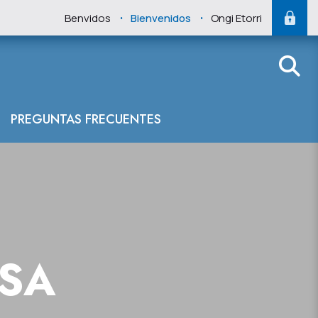
.
.
Benvidos
Bienvenidos
Ongi Etorri
 del Cantábrico 
PREGUNTAS FRECUENTES
NSA