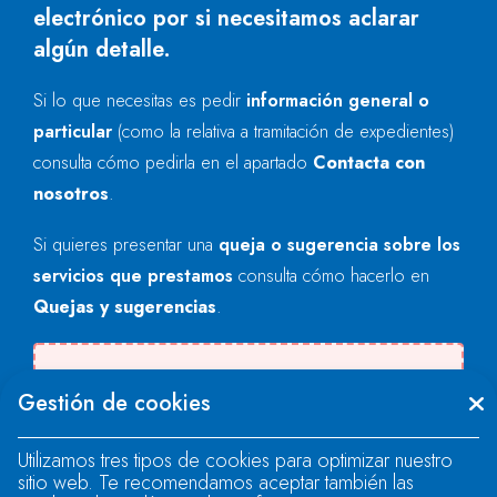
electrónico por si necesitamos aclarar
algún detalle.
Si lo que necesitas es pedir
información general o
particular
(como la relativa a tramitación de expedientes)
consulta cómo pedirla en el apartado
Contacta con
nosotros
.
Si quieres presentar una
queja o sugerencia sobre los
servicios que prestamos
consulta cómo hacerlo en
Quejas y sugerencias
.
Se produjo un error al cargar el campo
Gestión de cookies
"text".
Utilizamos tres tipos de cookies para optimizar nuestro
sitio web. Te recomendamos aceptar también las
Se produjo un error al cargar el campo