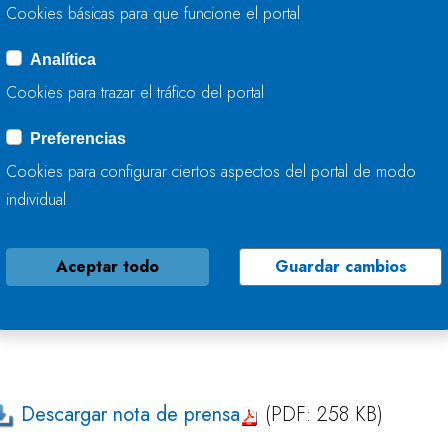
acopio.
Cookies básicas para que funcione el portal
Construcción de escollera en ambos márgenes de
técnicas de bioingeniería (tierra vegetal, estaqui
Analítica
Tratamiento de la vegetación exótica invasora qu
Cookies para trazar el tráfico del portal
de actuación y en las zonas de acopio del acarre
Preferencias
sta actuación forma parte de los trabajos de conser
Cookies para configurar ciertos aspectos del portal de modo
ominio público hidráulico que está ejecutando la C
individual
antabria, fundamentalmente fuera de las zonas urban
antenimiento de cauces son competencia de los prop
Aceptar todo
Guardar cambios
nversión destinada en Cantabria a la conservación d
Descargar nota de prensa
(PDF: 258 KB)