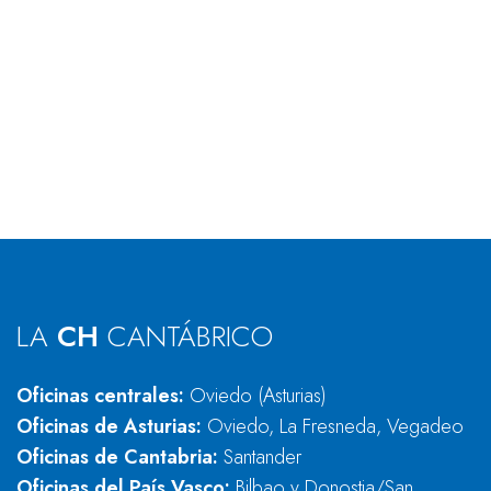
LA
CH
CANTÁBRICO
Oficinas centrales:
Oviedo (Asturias)
Oficinas de Asturias:
Oviedo, La Fresneda, Vegadeo
Oficinas de Cantabria:
Santander
Oficinas del País Vasco:
Bilbao y Donostia/San