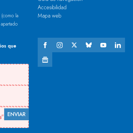
Accesibilidad
Mapa web
r
(como la
l apartado
cios que
ENVIAR
".