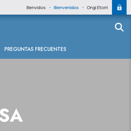
.
.
Benvidos
Bienvenidos
Ongi Etorri
nservación del c
PREGUNTAS FRECUENTES
NSA