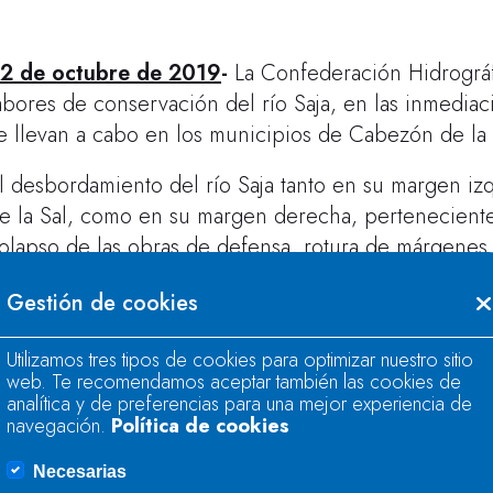
2 de octubre de
2019
-
La Confederación Hidrográf
abores de conservación del río Saja, en las inmediac
e llevan a cabo en los municipios de Cabezón de la 
l desbordamiento del río Saja tanto en su margen i
e la Sal, como en su margen derecha, pertenecient
olapso de las obras de defensa, rotura de márgenes 
erecha del Saja. También ha producido una acumula
Gestión de cookies
esagüe del cauce. El importe de la actuación ascie
as labores, que fueron llevadas a cabo por la
empres
Utilizamos tres tipos de cookies para optimizar nuestro sitio
web. Te recomendamos aceptar también las cookies de
analítica y de preferencias para una mejor experiencia de
Retirada de árboles muertos, acumulaciones de r
navegación.
Política de cookies
incluida la eliminación de árboles con riesgo de 
Recolocación de acarreos en las márgenes del cau
Necesarias