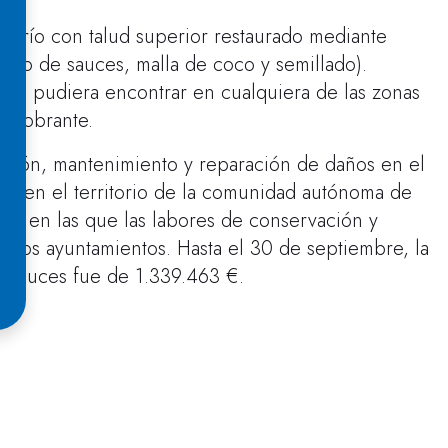
l río con talud superior restaurado mediante
llado de sauces, malla de coco y semillado).
e se pudiera encontrar en cualquiera de las zonas
o sobrante.
vación, mantenimiento y reparación de daños en el
HC en el territorio de la comunidad autónoma de
as en las que las labores de conservación y
ios ayuntamientos. Hasta el 30 de septiembre, la
e cauces fue de 1.339.463 €.