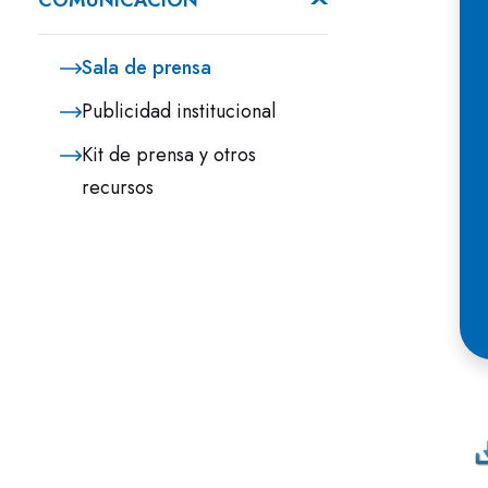
COMUNICACIÓN
Sala de prensa
Publicidad institucional
Kit de prensa y otros
E
recursos
d
C
m
i