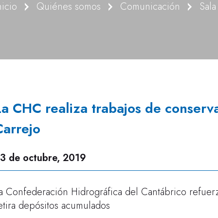
nicio
Quiénes somos
Comunicación
Sala
La CHC realiza trabajos de conserva
Carrejo
3 de octubre, 2019
a Confederación Hidrográfica del Cantábrico refue
etira depósitos acumulados