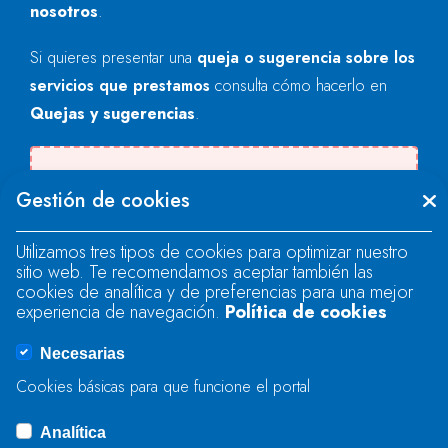
nosotros
.
Si quieres presentar una
queja o sugerencia sobre los
servicios que prestamos
consulta cómo hacerlo en
Quejas y sugerencias
.
Se produjo un error al cargar el campo
Gestión de cookies
"text".
Utilizamos tres tipos de cookies para optimizar nuestro
sitio web. Te recomendamos aceptar también las
Se produjo un error al cargar el campo
cookies de analítica y de preferencias para una mejor
"text".
experiencia de navegación.
Política de cookies
Necesarias
Se produjo un error al cargar el campo
Cookies básicas para que funcione el portal
"captcha".
Analítica