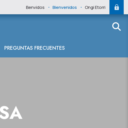
.
.
Benvidos
Bienvenidos
Ongi Etorri
río Carrocera e
PREGUNTAS FRECUENTES
NSA