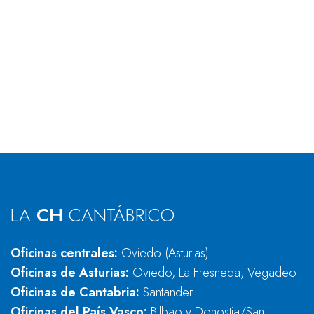
LA
CH
CANTÁBRICO
Oficinas centrales:
Oviedo (Asturias)
Oficinas de Asturias:
Oviedo, La Fresneda, Vegadeo
Oficinas de Cantabria:
Santander
Oficinas del País Vasco:
Bilbao y Donostia/San