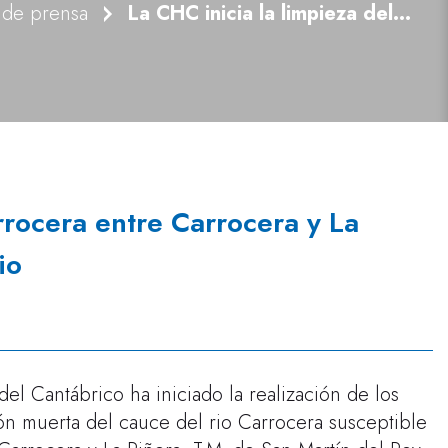
 de prensa
La CHC inicia la limpieza del río Carrocera entre Carrocera y La Piñera, en San Martín del Rey Aurelio
arrocera entre Carrocera y La
io
el Cantábrico ha iniciado la realización de los
ión muerta del cauce del rio Carrocera susceptible