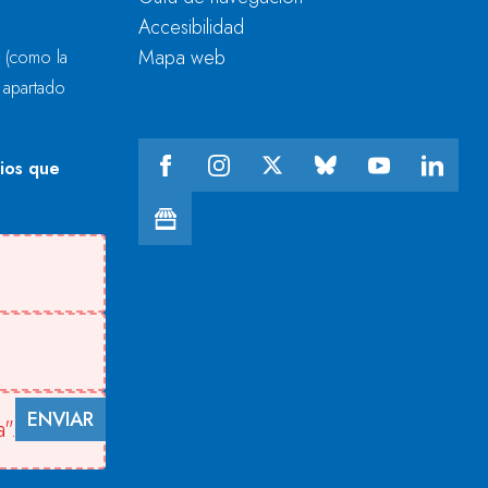
Accesibilidad
Mapa web
r
(como la
l apartado
cios que
ENVIAR
".