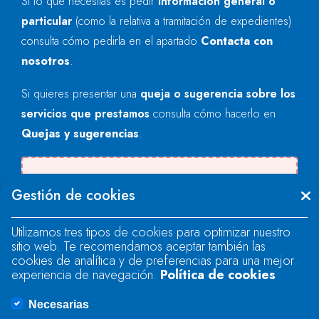
Si lo que necesitas es pedir
información general o
particular
(como la relativa a tramitación de expedientes)
consulta cómo pedirla en el apartado
Contacta con
nosotros
.
Si quieres presentar una
queja o sugerencia sobre los
servicios que prestamos
consulta cómo hacerlo en
Quejas y sugerencias
.
Se produjo un error al cargar el campo
Gestión de cookies
"text".
Utilizamos tres tipos de cookies para optimizar nuestro
sitio web. Te recomendamos aceptar también las
Se produjo un error al cargar el campo
cookies de analítica y de preferencias para una mejor
"text".
experiencia de navegación.
Política de cookies
Necesarias